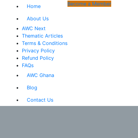
Become a Member
Home
About Us
AWC Next
Thematic Articles
Terms & Conditions
Privacy Policy
Refund Policy
FAQs
AWC Ghana
Blog
Contact Us