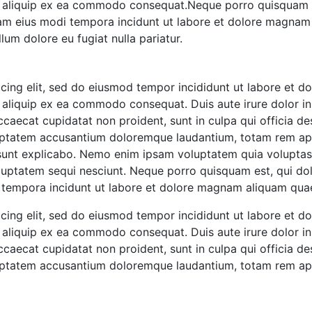
 ut aliquip ex ea commodo consequat.Neque porro quisquam e
uam eius modi tempora incidunt ut labore et dolore magnam
llum dolore eu fugiat nulla pariatur.
icing elit, sed do eiusmod tempor incididunt ut labore et 
t aliquip ex ea commodo consequat. Duis aute irure dolor in 
occaecat cupidatat non proident, sunt in culpa qui officia de
oluptatem accusantium doloremque laudantium, totam rem ape
a sunt explicabo. Nemo enim ipsam voluptatem quia voluptas s
uptatem sequi nesciunt. Neque porro quisquam est, qui dol
i tempora incidunt ut labore et dolore magnam aliquam qua
icing elit, sed do eiusmod tempor incididunt ut labore et 
t aliquip ex ea commodo consequat. Duis aute irure dolor in 
occaecat cupidatat non proident, sunt in culpa qui officia de
oluptatem accusantium doloremque laudantium, totam rem ap