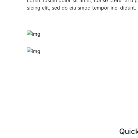
Lorem ipsum dolor sit amet, conse ctetur ai dip
sicing elit, sed do eiu smod tempor inci didunt.
Quick