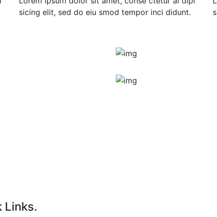
i
Lorem ipsum dolor sit amet, conse ctetur ai dipi
L
sicing elit, sed do eiu smod tempor inci didunt.
s
 Links.