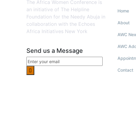
The Africa Women Conference is
an initiative of The Helpline
Home
Foundation for the Needy Abuja in
About
collaboration with the Echoes
Africa Initiatives New York
AWC Nex
AWC Add
Send us a Message
Appoint
Contact
Co