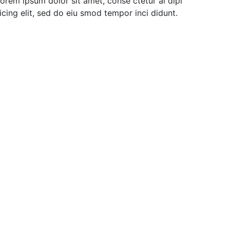
orem ipsum dolor sit amet, conse ctetur ai dipi
icing elit, sed do eiu smod tempor inci didunt.