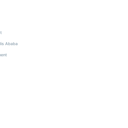
t
is Ababa
ment
pyright ©2023 Africa Women Conference. All Rights Reser